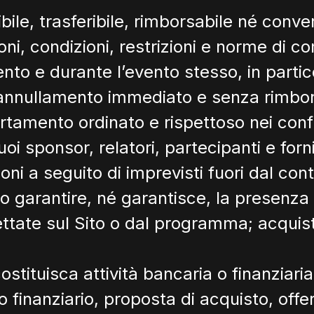
ibile, trasferibile, rimborsabile né conver
zioni, condizioni, restrizioni e norme d
ento e durante l’evento stesso, in part
l’annullamento immediato e senza rimbors
tamento ordinato e rispettoso nei confr
 sponsor, relatori, partecipanti e fornit
ni a seguito di imprevisti fuori dal cont
 garantire, né garantisce, la presenza di
pettate sul Sito o dal programma; acquist
 costituisca attività bancaria o finanziar
io finanziario, proposta di acquisto, off