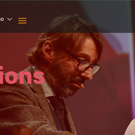
no
ions